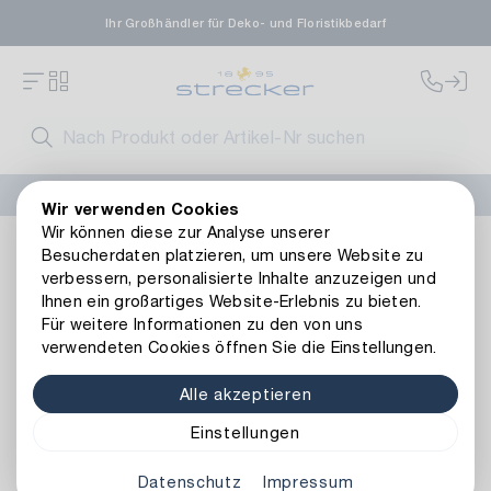
Ihr Großhändler für Deko- und Floristikbedarf
FLORISSIMA-Kollektion H/W 2026 –
jetzt bestellen
!
Wir verwenden Cookies
Wir können diese zur Analyse unserer
Floristik
Kunstblumen
Blätter & Efeu
Kunststoff Efeu B
Besucherdaten platzieren, um unsere Website zu
Zurück zur Artikelübersicht
verbessern, personalisierte Inhalte anzuzeigen und
Ihnen ein großartiges Website-Erlebnis zu bieten.
Für weitere Informationen zu den von uns
verwendeten Cookies öffnen Sie die Einstellungen.
Alle akzeptieren
Einstellungen
Datenschutz
Impressum