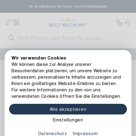
Ihr Großhändler für Deko- und Floristikbedarf
FLORISSIMA-Kollektion H/W 2026 –
jetzt bestellen
!
Wir verwenden Cookies
Wir können diese zur Analyse unserer
Floristik
Kunstblumen
Weitere Kunstblumen
Kunststof
Besucherdaten platzieren, um unsere Website zu
Zurück zur Artikelübersicht
verbessern, personalisierte Inhalte anzuzeigen und
Ihnen ein großartiges Website-Erlebnis zu bieten.
Für weitere Informationen zu den von uns
verwendeten Cookies öffnen Sie die Einstellungen.
Alle akzeptieren
Einstellungen
Datenschutz
Impressum