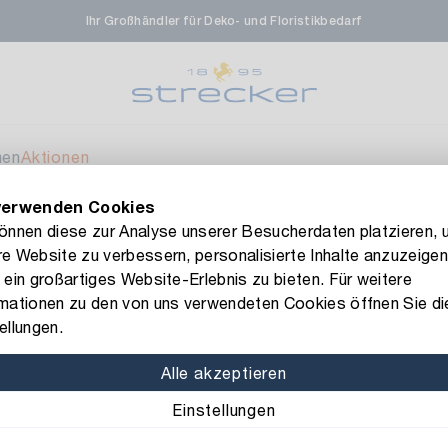
Ihr Großhändler für Deko- und Floristikbedarf
rale in Renningen
Ver
enfeldstrasse 45-47
 Renningen
men
Aktionen
verwenden Cookies
en- & Zierpflanzen-Zentrum
Ver
FLORISSIMA-Kollektion H/W 2026 –
jetzt bestellen
!
können diese zur Analyse unserer Besucherdaten platzieren, 
e Website zu verbessern, personalisierte Inhalte anzuzeigen
eberdinger Straße 46
unststoff Hopfenhänger Humulus
 ein großartiges Website-Erlebnis zu bieten. Für weitere
 Korntal-Muenchingen
rmationen zu den von uns verwendeten Cookies öffnen Sie di
Art.-Nr.: 1808458
ellungen.
Kunststoff 
nzenforum Süd-West
Ver
Alle akzeptieren
Material: Kunststoff
Fa
Einstellungen
aatsbahnhof 4
 Deisslingen Neckar
Länge: 58 cm