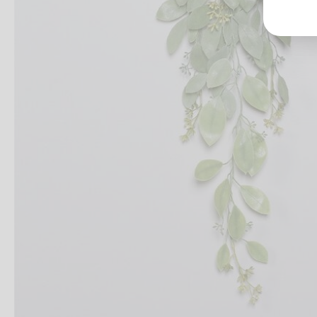
Groß
Lang
70327