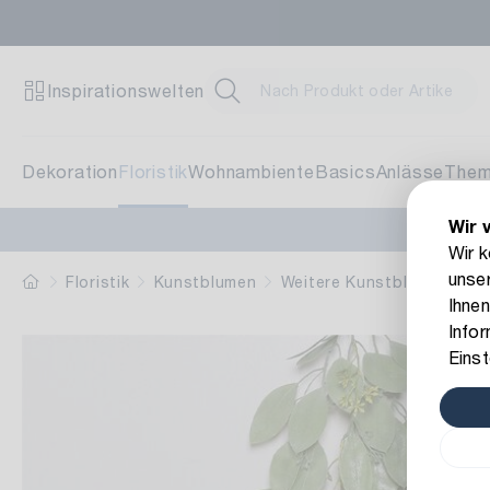
Zent
Inspirationswelten
Brunn
71272
Dekoration
Floristik
Wohnambiente
Basics
Anlässe
The
Wir 
Blum
Wir 
unser
Schwi
Floristik
Kunstblumen
Weitere Kunstblumen
K
Ihnen
70825
Info
Einst
Pfla
Am St
78652