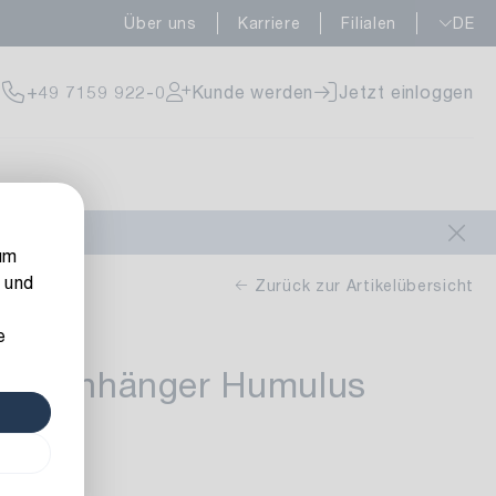
Über uns
Karriere
Filialen
DE
fügbar
+49 7159 922-0
Kunde werden
Jetzt einloggen
fügbar
um
 und
Zurück zur Artikelübersicht
e
Hopfenhänger Humulus
fügbar
rbe: grün