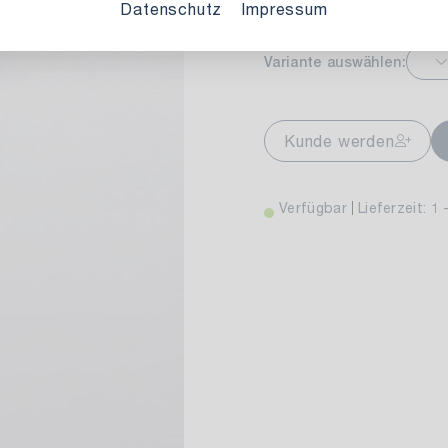
Datenschutz
Impressum
Variante auswählen:
markt Stuttgart
Ver
wiesenweg 30
Kunde werden
 Stuttgart
Verfügbar
Lieferzeit: 1 