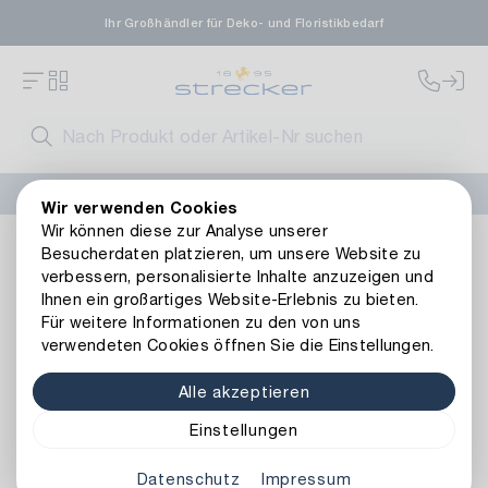
Ihr Großhändler für Deko- und Floristikbedarf
FLORISSIMA-Kollektion H/W 2026 –
jetzt bestellen
!
Wir verwenden Cookies
Wir können diese zur Analyse unserer
Floristik
Kunstblumen
Orchideen
Kunststoff Phalaenop
Besucherdaten platzieren, um unsere Website zu
Zurück zur Artikelübersicht
verbessern, personalisierte Inhalte anzuzeigen und
Ihnen ein großartiges Website-Erlebnis zu bieten.
Für weitere Informationen zu den von uns
verwendeten Cookies öffnen Sie die Einstellungen.
Alle akzeptieren
Einstellungen
Datenschutz
Impressum