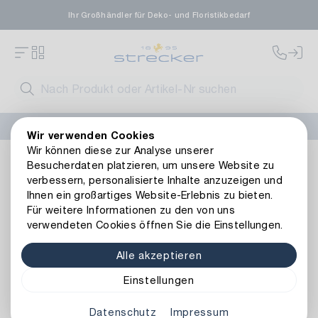
Ihr Großhändler für Deko- und Floristikbedarf
FLORISSIMA-Kollektion H/W 2026 –
jetzt bestellen
!
Wir verwenden Cookies
Wir können diese zur Analyse unserer
Floristik
Kunstblumen
Weitere Kunstblumen
Kunststoff
Besucherdaten platzieren, um unsere Website zu
Zurück zur Artikelübersicht
verbessern, personalisierte Inhalte anzuzeigen und
Ihnen ein großartiges Website-Erlebnis zu bieten.
Für weitere Informationen zu den von uns
verwendeten Cookies öffnen Sie die Einstellungen.
Alle akzeptieren
Einstellungen
Datenschutz
Impressum