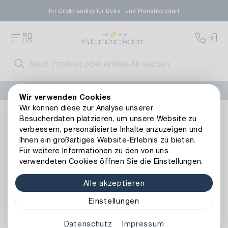
Ihr Großhändler für Deko- und Floristikbedarf
FLORISSIMA-Kollektion H/W 2026 –
jetzt bestellen
!
Wir verwenden Cookies
Wir können diese zur Analyse unserer
Floristik
Kunstblumen
Weitere Kunstblumen
Kunststof
Besucherdaten platzieren, um unsere Website zu
Zurück zur Artikelübersicht
verbessern, personalisierte Inhalte anzuzeigen und
Ihnen ein großartiges Website-Erlebnis zu bieten.
Für weitere Informationen zu den von uns
verwendeten Cookies öffnen Sie die Einstellungen.
Alle akzeptieren
Einstellungen
Datenschutz
Impressum