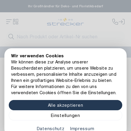
Ihr Großhändler für Deko- und Floristikbedarf
FLORISSIMA-Kollektion H/W 2026 –
jetzt bestellen
!
Wir verwenden Cookies
Wir können diese zur Analyse unserer
Wohnambiente
Beleuchtung
Lichtobjekte
LED Kugel K
Besucherdaten platzieren, um unsere Website zu
Zurück zur Artikelübersicht
verbessern, personalisierte Inhalte anzuzeigen und
Ihnen ein großartiges Website-Erlebnis zu bieten.
Für weitere Informationen zu den von uns
verwendeten Cookies öffnen Sie die Einstellungen.
Alle akzeptieren
Einstellungen
Datenschutz
Impressum