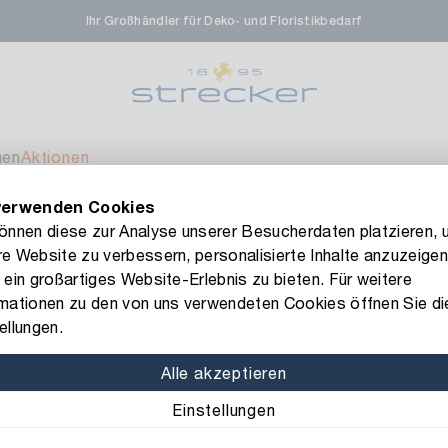
Ihr Großhändler für Deko- und Floristikbedarf
rale in Renningen
Ver
enfeldstrasse 45-47
 Renningen
men
Aktionen
verwenden Cookies
en- & Zierpflanzen-Zentrum
Aktuell nicht ve
FLORISSIMA-Kollektion H/W 2026 –
jetzt bestellen
!
können diese zur Analyse unserer Besucherdaten platzieren, 
e Website zu verbessern, personalisierte Inhalte anzuzeigen
eberdinger Straße 46
 Lichterkette Micro/Compact/Perle
 ein großartiges Website-Erlebnis zu bieten. Für weitere
 Korntal-Muenchingen
rmationen zu den von uns verwendeten Cookies öffnen Sie di
Art.-Nr.: 1987268
ellungen.
LED Lichter
nzenforum Süd-West
Aktuell nicht ve
Alle akzeptieren
Timer: mit Timer
LED-A
Einstellungen
aatsbahnhof 4
 Deisslingen Neckar
Länge: 2 m