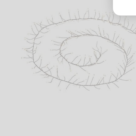
Groß
Lang
70327