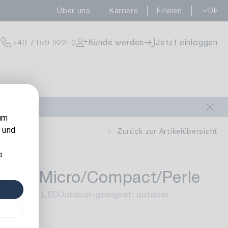
Über uns
Karriere
Filialen
DE
fügbar
+49 7159 922-0
Kunde werden
Jetzt einloggen
rfügbar
um
 und
Zurück zur Artikelübersicht
e
kette Micro/Compact/Perle
rfügbar
nzahl: 160 LED
Outdoor-geeignet: outdoor