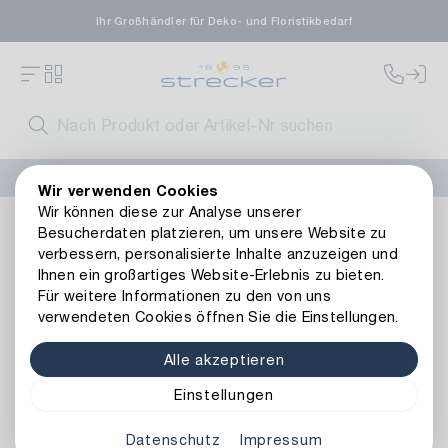
Ihr Großhändler für Deko- und Floristikbedarf
FLORISSIMA-Kollektion H/W 2026 –
jetzt bestellen
!
Wir verwenden Cookies
Wir können diese zur Analyse unserer
Wohnambiente
Beleuchtung
Lichterketten
LED Lichter
Besucherdaten platzieren, um unsere Website zu
Zurück zur Artikelübersicht
verbessern, personalisierte Inhalte anzuzeigen und
Ihnen ein großartiges Website-Erlebnis zu bieten.
Für weitere Informationen zu den von uns
verwendeten Cookies öffnen Sie die Einstellungen.
Alle akzeptieren
Einstellungen
Datenschutz
Impressum