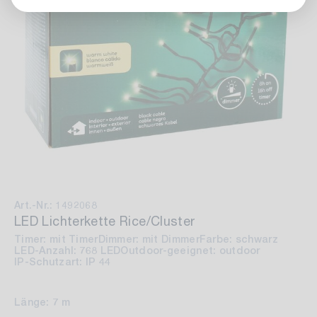
Art.-Nr.: 1492068
LED Lichterkette Rice/Cluster
Timer: mit Timer
Dimmer: mit Dimmer
Farbe: schwarz
LED-Anzahl: 768 LED
Outdoor-geeignet: outdoor
IP-Schutzart: IP 44
Länge: 7 m