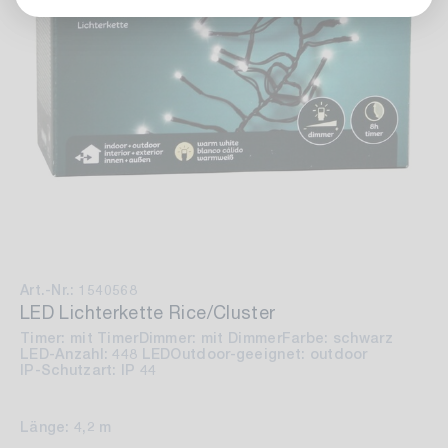
Art.-Nr.: 1540568
LED Lichterkette Rice/Cluster
Timer: mit Timer
Dimmer: mit Dimmer
Farbe: schwarz
LED-Anzahl: 448 LED
Outdoor-geeignet: outdoor
IP-Schutzart: IP 44
Länge: 4,2 m