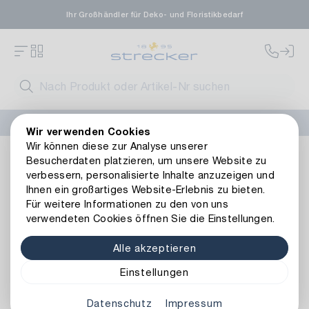
Ihr Großhändler für Deko- und Floristikbedarf
FLORISSIMA-Kollektion H/W 2026 –
jetzt bestellen
!
Wir verwenden Cookies
Wir können diese zur Analyse unserer
Wohnambiente
Beleuchtung
Lichterketten
LED Lichter
Besucherdaten platzieren, um unsere Website zu
Zurück zur Artikelübersicht
verbessern, personalisierte Inhalte anzuzeigen und
Ihnen ein großartiges Website-Erlebnis zu bieten.
Für weitere Informationen zu den von uns
verwendeten Cookies öffnen Sie die Einstellungen.
Alle akzeptieren
Einstellungen
Datenschutz
Impressum