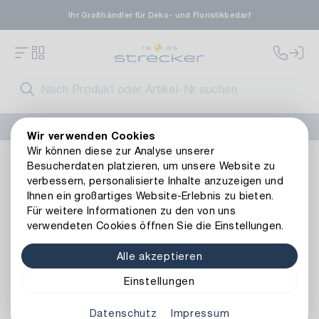
Ihr Großhändler für Deko- und Floristikbedarf
FLORISSIMA-Kollektion H/W 2026 –
jetzt bestellen
!
Wir verwenden Cookies
Wir können diese zur Analyse unserer
Wohnambiente
Beleuchtung
Lichtobjekte
LED Stern P
Besucherdaten platzieren, um unsere Website zu
Zurück zur Artikelübersicht
verbessern, personalisierte Inhalte anzuzeigen und
Ihnen ein großartiges Website-Erlebnis zu bieten.
Für weitere Informationen zu den von uns
verwendeten Cookies öffnen Sie die Einstellungen.
Alle akzeptieren
Einstellungen
Datenschutz
Impressum