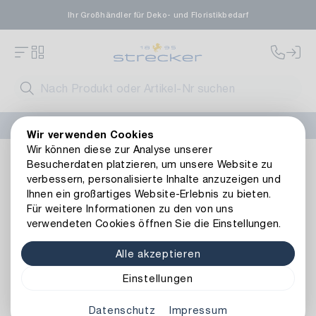
Ihr Großhändler für Deko- und Floristikbedarf
FLORISSIMA-Kollektion H/W 2026 –
jetzt bestellen
!
Wir verwenden Cookies
Wir können diese zur Analyse unserer
Floristik
Naturmaterialien
Zapfen
Leucodendronzapfen
Besucherdaten platzieren, um unsere Website zu
Zurück zur Artikelübersicht
verbessern, personalisierte Inhalte anzuzeigen und
Ihnen ein großartiges Website-Erlebnis zu bieten.
Für weitere Informationen zu den von uns
verwendeten Cookies öffnen Sie die Einstellungen.
Alle akzeptieren
Einstellungen
Datenschutz
Impressum