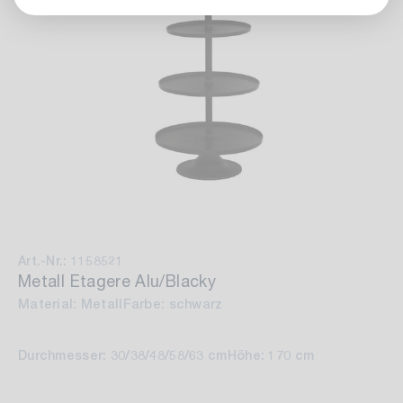
Art.-Nr.: 1158521
Metall Etagere Alu/Blacky
Material: Metall
Farbe: schwarz
Durchmesser: 30/38/48/58/63 cm
Höhe: 170 cm