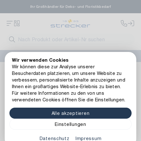
Ihr Großhändler für Deko- und Floristikbedarf
FLORISSIMA-Kollektion H/W 2026 –
jetzt bestellen
!
Wir verwenden Cookies
Wir können diese zur Analyse unserer
Wohnambiente
Wohn-Accessoires
Laternen & Etageren
Besucherdaten platzieren, um unsere Website zu
Zurück zur Artikelübersicht
verbessern, personalisierte Inhalte anzuzeigen und
Ihnen ein großartiges Website-Erlebnis zu bieten.
Für weitere Informationen zu den von uns
verwendeten Cookies öffnen Sie die Einstellungen.
Alle akzeptieren
Einstellungen
Datenschutz
Impressum