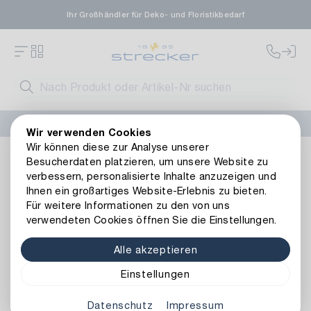
Ihr Großhändler für Deko- und Floristikbedarf
FLORISSIMA-Kollektion H/W 2026 –
jetzt bestellen
!
Wir verwenden Cookies
Wir können diese zur Analyse unserer
Dekoration
Weitere Dekoartikel
Metall
Metall Hänger 
Besucherdaten platzieren, um unsere Website zu
Zurück zur Artikelübersicht
verbessern, personalisierte Inhalte anzuzeigen und
Ihnen ein großartiges Website-Erlebnis zu bieten.
Für weitere Informationen zu den von uns
verwendeten Cookies öffnen Sie die Einstellungen.
Alle akzeptieren
Einstellungen
Datenschutz
Impressum