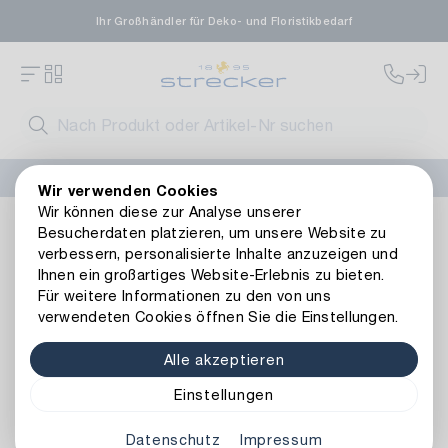
Ihr Großhändler für Deko- und Floristikbedarf
FLORISSIMA-Kollektion H/W 2026 –
jetzt bestellen
!
Wir verwenden Cookies
Wir können diese zur Analyse unserer
Dekoration
Weitere Dekoartikel
Metall
Metall Hänger 
Besucherdaten platzieren, um unsere Website zu
Zurück zur Artikelübersicht
verbessern, personalisierte Inhalte anzuzeigen und
Ihnen ein großartiges Website-Erlebnis zu bieten.
Für weitere Informationen zu den von uns
verwendeten Cookies öffnen Sie die Einstellungen.
Alle akzeptieren
Einstellungen
Datenschutz
Impressum