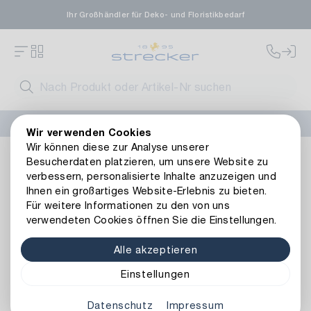
Ihr Großhändler für Deko- und Floristikbedarf
FLORISSIMA-Kollektion H/W 2026 –
jetzt bestellen
!
Wir verwenden Cookies
Wir können diese zur Analyse unserer
Dekoration
Weitere Dekoartikel
Metall
Metall Haken 
Besucherdaten platzieren, um unsere Website zu
Zurück zur Artikelübersicht
verbessern, personalisierte Inhalte anzuzeigen und
Ihnen ein großartiges Website-Erlebnis zu bieten.
Für weitere Informationen zu den von uns
verwendeten Cookies öffnen Sie die Einstellungen.
Alle akzeptieren
Einstellungen
Datenschutz
Impressum