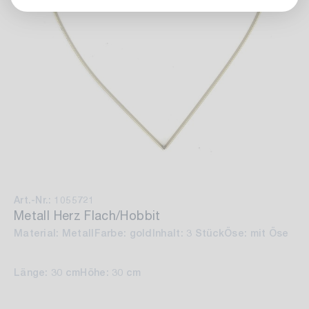
Art.-Nr.: 1055721
Metall Herz Flach/Hobbit
Material: Metall
Farbe: gold
Inhalt: 3 Stück
Öse: mit Öse
Länge: 30 cm
Höhe: 30 cm