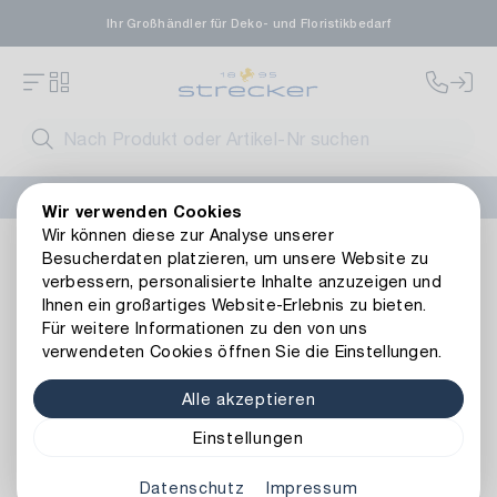
Ihr Großhändler für Deko- und Floristikbedarf
FLORISSIMA-Kollektion H/W 2026 –
jetzt bestellen
!
Wir verwenden Cookies
Wir können diese zur Analyse unserer
Dekoration
Weitere Dekoartikel
Metall
Metall Herz Fl
Besucherdaten platzieren, um unsere Website zu
Zurück zur Artikelübersicht
verbessern, personalisierte Inhalte anzuzeigen und
Ihnen ein großartiges Website-Erlebnis zu bieten.
Für weitere Informationen zu den von uns
verwendeten Cookies öffnen Sie die Einstellungen.
Alle akzeptieren
Einstellungen
Datenschutz
Impressum