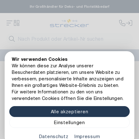
Ihr Großhändler für Deko- und Floristikbedarf
FLORISSIMA-Kollektion H/W 2026 –
jetzt bestellen
!
Wir verwenden Cookies
Wir können diese zur Analyse unserer
Dekoration
Kerzen
Kerzenhalter & -teller
Metall Kerz
Besucherdaten platzieren, um unsere Website zu
Zurück zur Artikelübersicht
verbessern, personalisierte Inhalte anzuzeigen und
Ihnen ein großartiges Website-Erlebnis zu bieten.
Für weitere Informationen zu den von uns
verwendeten Cookies öffnen Sie die Einstellungen.
Alle akzeptieren
Einstellungen
Datenschutz
Impressum