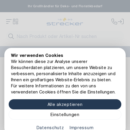
Ihr Großhändler für Deko- und Floristikbedarf
FLORISSIMA-Kollektion H/W 2026 –
jetzt bestellen
!
Wir verwenden Cookies
Wir können diese zur Analyse unserer
Dekoration
Kerzen
Kerzenhalter & -teller
Metall Kerz
Besucherdaten platzieren, um unsere Website zu
Zurück zur Artikelübersicht
verbessern, personalisierte Inhalte anzuzeigen und
Ihnen ein großartiges Website-Erlebnis zu bieten.
Für weitere Informationen zu den von uns
verwendeten Cookies öffnen Sie die Einstellungen.
Alle akzeptieren
Einstellungen
Datenschutz
Impressum