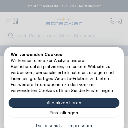
Ihr Großhändler für Deko- und Floristikbedarf
FLORISSIMA-Kollektion H/W 2026 –
jetzt bestellen
!
Wir verwenden Cookies
Wir können diese zur Analyse unserer
Dekoration
Kerzen
Kerzenhalter & -teller
Metall Kerze
Besucherdaten platzieren, um unsere Website zu
Zurück zur Artikelübersicht
verbessern, personalisierte Inhalte anzuzeigen und
Ihnen ein großartiges Website-Erlebnis zu bieten.
Für weitere Informationen zu den von uns
verwendeten Cookies öffnen Sie die Einstellungen.
Alle akzeptieren
Einstellungen
Datenschutz
Impressum