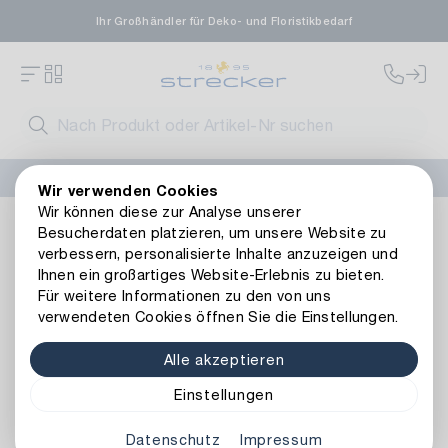
Ihr Großhändler für Deko- und Floristikbedarf
FLORISSIMA-Kollektion H/W 2026 –
jetzt bestellen
!
Wir verwenden Cookies
Wir können diese zur Analyse unserer
Dekoration
Kerzen
Kerzenhalter & -teller
Metall Kerz
Besucherdaten platzieren, um unsere Website zu
Zurück zur Artikelübersicht
verbessern, personalisierte Inhalte anzuzeigen und
Ihnen ein großartiges Website-Erlebnis zu bieten.
Für weitere Informationen zu den von uns
verwendeten Cookies öffnen Sie die Einstellungen.
Alle akzeptieren
Einstellungen
Datenschutz
Impressum