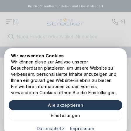
Ihr Großhändler für Deko- und Floristikbedarf
FLORISSIMA-Kollektion H/W 2026 –
jetzt bestellen
!
Wir verwenden Cookies
Wir können diese zur Analyse unserer
Dekoration
Kerzen
Kerzenhalter & -teller
Metall Kerz
Besucherdaten platzieren, um unsere Website zu
Zurück zur Artikelübersicht
verbessern, personalisierte Inhalte anzuzeigen und
Ihnen ein großartiges Website-Erlebnis zu bieten.
Für weitere Informationen zu den von uns
verwendeten Cookies öffnen Sie die Einstellungen.
Alle akzeptieren
Einstellungen
Datenschutz
Impressum