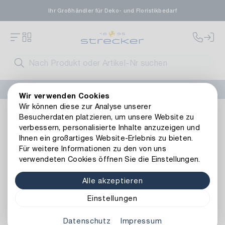
Ihr Großhändler für Deko- und Floristikbedarf
FLORISSIMA-Kollektion H/W 2026 –
jetzt bestellen
!
Wir verwenden Cookies
Wir können diese zur Analyse unserer
Dekoration
Kerzen
Kerzenhalter & -teller
Metall Kerz
Besucherdaten platzieren, um unsere Website zu
Zurück zur Artikelübersicht
verbessern, personalisierte Inhalte anzuzeigen und
Ihnen ein großartiges Website-Erlebnis zu bieten.
Für weitere Informationen zu den von uns
verwendeten Cookies öffnen Sie die Einstellungen.
Alle akzeptieren
Einstellungen
Datenschutz
Impressum