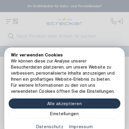
Ihr Großhändler für Deko- und Floristikbedarf
FLORISSIMA-Kollektion H/W 2026 –
jetzt bestellen
!
Wir verwenden Cookies
Wir können diese zur Analyse unserer
Dekoration
Weitere Dekoartikel
Metall
Metall Korb Ma
Besucherdaten platzieren, um unsere Website zu
Zurück zur Artikelübersicht
verbessern, personalisierte Inhalte anzuzeigen und
Ihnen ein großartiges Website-Erlebnis zu bieten.
Für weitere Informationen zu den von uns
verwendeten Cookies öffnen Sie die Einstellungen.
Alle akzeptieren
Einstellungen
Datenschutz
Impressum