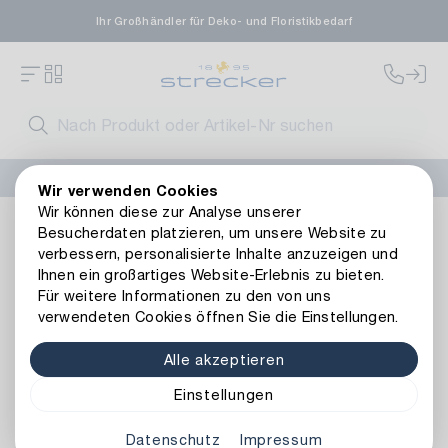
Ihr Großhändler für Deko- und Floristikbedarf
FLORISSIMA-Kollektion H/W 2026 –
jetzt bestellen
!
Wir verwenden Cookies
Wir können diese zur Analyse unserer
Dekoration
Weitere Dekoartikel
Metall
Metall Ring Ho
Besucherdaten platzieren, um unsere Website zu
Zurück zur Artikelübersicht
verbessern, personalisierte Inhalte anzuzeigen und
Ihnen ein großartiges Website-Erlebnis zu bieten.
Für weitere Informationen zu den von uns
verwendeten Cookies öffnen Sie die Einstellungen.
Alle akzeptieren
Einstellungen
Datenschutz
Impressum