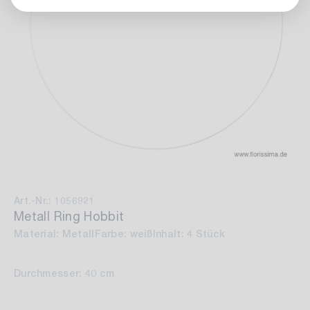
Art.-Nr.: 1056921
Metall Ring Hobbit
Material: Metall
Farbe: weiß
Inhalt: 4 Stück
Durchmesser: 40 cm