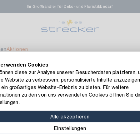
Ihr Großhändler für Deko- und Floristikbedarf
rale in Renningen
Ver
enfeldstrasse 45-47
 Renningen
men
Aktionen
verwenden Cookies
en- & Zierpflanzen-Zentrum
Ver
FLORISSIMA-Kollektion H/W 2026 –
jetzt bestellen
!
können diese zur Analyse unserer Besucherdaten platzieren, 
e Website zu verbessern, personalisierte Inhalte anzuzeigen
eberdinger Straße 46
Metall Tablett Eden/Kerzenständer
 ein großartiges Website-Erlebnis zu bieten. Für weitere
 Korntal-Muenchingen
rmationen zu den von uns verwendeten Cookies öffnen Sie di
Art.-Nr.: 1047021
ellungen.
Metall Tabl
nzenforum Süd-West
Aktuell nicht ve
Alle akzeptieren
Material: Metall
Farbe:
Einstellungen
aatsbahnhof 4
 Deisslingen Neckar
Durchmesser: 44 cm
Hö