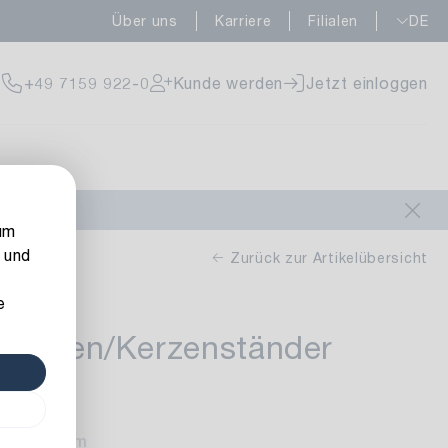
Über uns
Karriere
Filialen
DE
fügbar
+49 7159 922-0
Kunde werden
Jetzt einloggen
fügbar
um
 und
Zurück zur Artikelübersicht
e
ett Eden/Kerzenständer
rfügbar
 gold
he: 14,5 cm