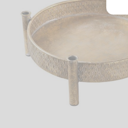
Groß
Lang
70327