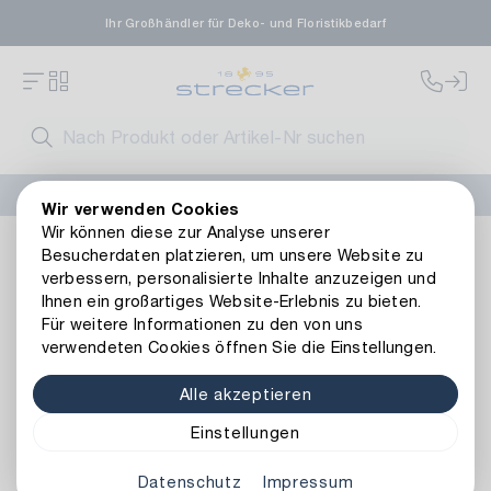
Ihr Großhändler für Deko- und Floristikbedarf
FLORISSIMA-Kollektion H/W 2026 –
jetzt bestellen
!
Wir verwenden Cookies
Wir können diese zur Analyse unserer
Dekoration
Gefäße
Übertöpfe
Metall Übertopf Blumen
Besucherdaten platzieren, um unsere Website zu
Zurück zur Artikelübersicht
verbessern, personalisierte Inhalte anzuzeigen und
Ihnen ein großartiges Website-Erlebnis zu bieten.
Für weitere Informationen zu den von uns
verwendeten Cookies öffnen Sie die Einstellungen.
Alle akzeptieren
Einstellungen
Datenschutz
Impressum