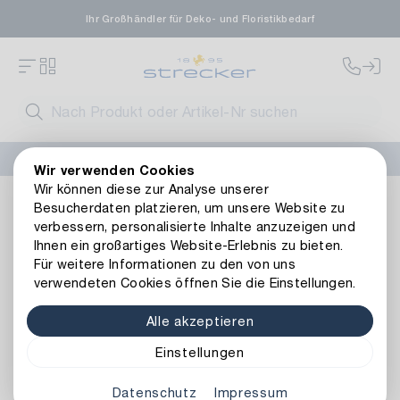
Ihr Großhändler für Deko- und Floristikbedarf
FLORISSIMA-Kollektion H/W 2026 –
jetzt bestellen
!
Wir verwenden Cookies
Wir können diese zur Analyse unserer
Dekoration
Gefäße
Vasen
Metall Vase Bobbel
Besucherdaten platzieren, um unsere Website zu
Zurück zur Artikelübersicht
verbessern, personalisierte Inhalte anzuzeigen und
Ihnen ein großartiges Website-Erlebnis zu bieten.
Für weitere Informationen zu den von uns
verwendeten Cookies öffnen Sie die Einstellungen.
Alle akzeptieren
Einstellungen
Datenschutz
Impressum