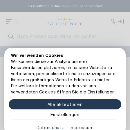
Ihr Großhändler für Deko- und Floristikbedarf
FLORISSIMA-Kollektion H/W 2026 –
jetzt bestellen
!
Wir verwenden Cookies
Wir können diese zur Analyse unserer
Dekoration
Gefäße
Vasen
Metall Vase Herz
Besucherdaten platzieren, um unsere Website zu
Zurück zur Artikelübersicht
verbessern, personalisierte Inhalte anzuzeigen und
Ihnen ein großartiges Website-Erlebnis zu bieten.
Für weitere Informationen zu den von uns
verwendeten Cookies öffnen Sie die Einstellungen.
Alle akzeptieren
Einstellungen
Datenschutz
Impressum