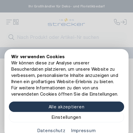
Ihr Großhändler für Deko- und Floristikbedarf
FLORISSIMA-Kollektion H/W 2026 –
jetzt bestellen
!
Wir verwenden Cookies
Wir können diese zur Analyse unserer
Dekoration
Gefäße
Windlichter
Metall Windlicht Roma
Besucherdaten platzieren, um unsere Website zu
Zurück zur Artikelübersicht
verbessern, personalisierte Inhalte anzuzeigen und
Ihnen ein großartiges Website-Erlebnis zu bieten.
Für weitere Informationen zu den von uns
verwendeten Cookies öffnen Sie die Einstellungen.
Alle akzeptieren
Einstellungen
Datenschutz
Impressum