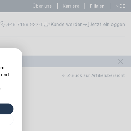
Über uns
Karriere
Filialen
DE
fügbar
+49 7159 922-0
Kunde werden
Jetzt einloggen
fügbar
um
 und
Zurück zur Artikelübersicht
e
fügbar
5 m