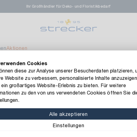
Ihr Großhändler für Deko- und Floristikbedarf
rale in Renningen
Ver
enfeldstrasse 45-47
 Renningen
men
Aktionen
verwenden Cookies
en- & Zierpflanzen-Zentrum
Ver
FLORISSIMA-Kollektion H/W 2026 –
jetzt bestellen
!
können diese zur Analyse unserer Besucherdaten platzieren, 
e Website zu verbessern, personalisierte Inhalte anzuzeigen
eberdinger Straße 46
 ein großartiges Website-Erlebnis zu bieten. Für weitere
 Korntal-Muenchingen
rmationen zu den von uns verwendeten Cookies öffnen Sie di
Art.-Nr.: 1140510
ellungen.
Moire-Band
nzenforum Süd-West
Ver
Alle akzeptieren
Farbe: altrosa
Einstellungen
aatsbahnhof 4
 Deisslingen Neckar
Breite: 10 cm
Länge: 2