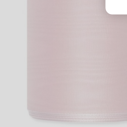
Groß
Lang
70327