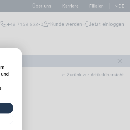
Über uns
Karriere
Filialen
DE
fügbar
+49 7159 922-0
Kunde werden
Jetzt einloggen
fügbar
um
 und
Zurück zur Artikelübersicht
e
fügbar
5 m