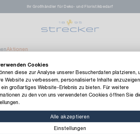
Ihr Großhändler für Deko- und Floristikbedarf
rale in Renningen
Ver
enfeldstrasse 45-47
 Renningen
men
Aktionen
verwenden Cookies
en- & Zierpflanzen-Zentrum
Ver
FLORISSIMA-Kollektion H/W 2026 –
jetzt bestellen
!
können diese zur Analyse unserer Besucherdaten platzieren, 
e Website zu verbessern, personalisierte Inhalte anzuzeigen
eberdinger Straße 46
 ein großartiges Website-Erlebnis zu bieten. Für weitere
 Korntal-Muenchingen
rmationen zu den von uns verwendeten Cookies öffnen Sie di
Art.-Nr.: 1213510
ellungen.
Moire-Band
nzenforum Süd-West
Ver
Alle akzeptieren
Farbe: brombeer
Einstellungen
aatsbahnhof 4
 Deisslingen Neckar
Breite: 7,5 cm
Länge: 2