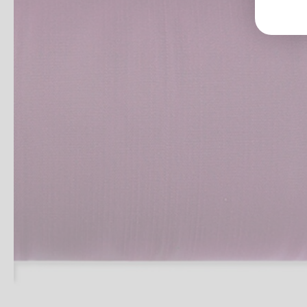
Groß
Lang
70327