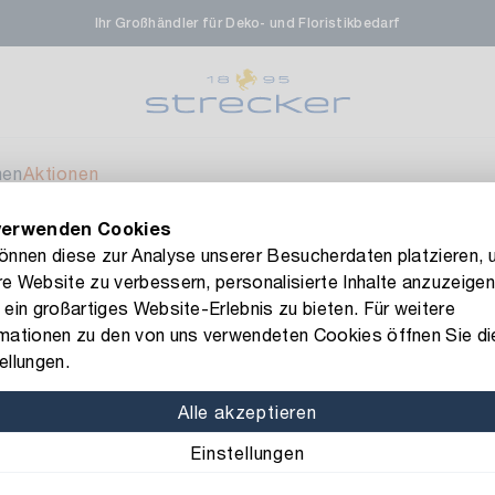
Ihr Großhändler für Deko- und Floristikbedarf
rale in Renningen
Ver
enfeldstrasse 45-47
 Renningen
men
Aktionen
verwenden Cookies
en- & Zierpflanzen-Zentrum
Ver
FLORISSIMA-Kollektion H/W 2026 –
jetzt bestellen
!
können diese zur Analyse unserer Besucherdaten platzieren, 
e Website zu verbessern, personalisierte Inhalte anzuzeigen
eberdinger Straße 46
z
 ein großartiges Website-Erlebnis zu bieten. Für weitere
 Korntal-Muenchingen
rmationen zu den von uns verwendeten Cookies öffnen Sie di
Art.-Nr.: 15153
ellungen.
Oasis Ideal 
nzenforum Süd-West
Ver
Alle akzeptieren
Inhalt: 4 Stück
Einstellungen
aatsbahnhof 4
 Deisslingen Neckar
Breite: 16,5 cm
Länge: 