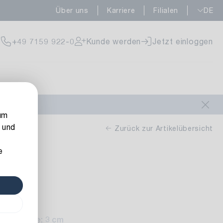
Über uns
Karriere
Filialen
DE
fügbar
+49 7159 922-0
Kunde werden
Jetzt einloggen
fügbar
um
 und
Zurück zur Artikelübersicht
e
Herz
fügbar
16 cm
Höhe: 3 cm