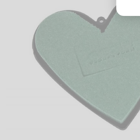
Groß
Lang
70327