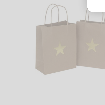
Groß
Lang
70327