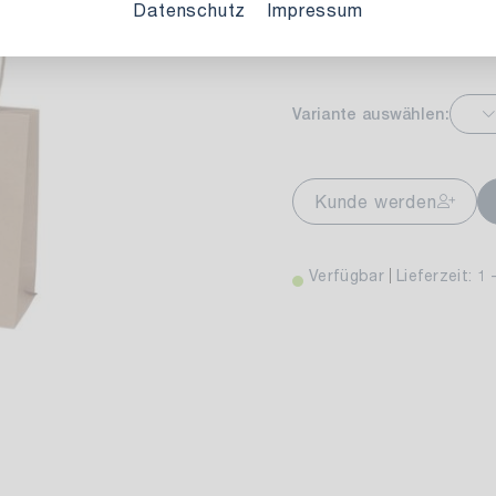
Datenschutz
Impressum
Breite: 11 cm
Länge: 2
markt Stuttgart
Aktuell nicht ve
Variante auswählen:
wiesenweg 30
 Stuttgart
Kunde werden
Verfügbar
Lieferzeit: 1 