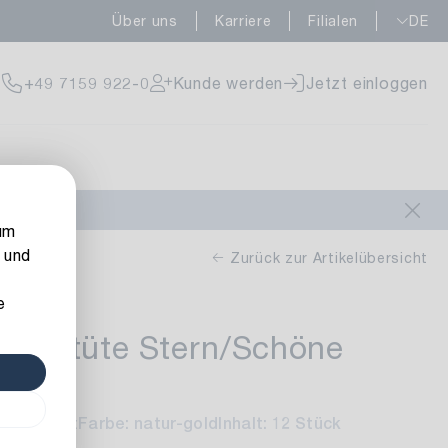
Über uns
Karriere
Filialen
DE
fügbar
+49 7159 922-0
Kunde werden
Jetzt einloggen
rfügbar
um
 und
Zurück zur Artikelübersicht
e
henktüte Stern/Schöne
rfügbar
n
t: sortiert
Farbe: natur-gold
Inhalt: 12 Stück