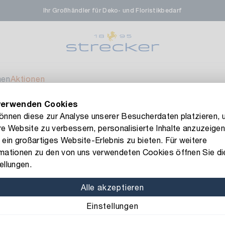
Ihr Großhändler für Deko- und Floristikbedarf
rale in Renningen
Ver
enfeldstrasse 45-47
 Renningen
men
Aktionen
verwenden Cookies
en- & Zierpflanzen-Zentrum
Aktuell nicht ve
FLORISSIMA-Kollektion H/W 2026 –
jetzt bestellen
!
können diese zur Analyse unserer Besucherdaten platzieren, 
e Website zu verbessern, personalisierte Inhalte anzuzeigen
eberdinger Straße 46
nktüte Stern/Schöne Weihnachten
 ein großartiges Website-Erlebnis zu bieten. Für weitere
 Korntal-Muenchingen
rmationen zu den von uns verwendeten Cookies öffnen Sie di
Art.-Nr.: 21626
ellungen.
Papier Gesc
nzenforum Süd-West
Aktuell nicht ve
Alle akzeptieren
Weihnachte
Einstellungen
aatsbahnhof 4
Material: Papier
Sortier
 Deisslingen Neckar