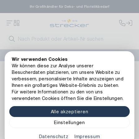
Ihr Großhändler für Deko- und Floristikbedarf
FLORISSIMA-Kollektion H/W 2026 –
jetzt bestellen
!
Wir verwenden Cookies
Wir können diese zur Analyse unserer
Basics
Bedarfsartikel
Schalen
Plastik Untersetzer
Besucherdaten platzieren, um unsere Website zu
Zurück zur Artikelübersicht
verbessern, personalisierte Inhalte anzuzeigen und
Ihnen ein großartiges Website-Erlebnis zu bieten.
Für weitere Informationen zu den von uns
verwendeten Cookies öffnen Sie die Einstellungen.
Alle akzeptieren
Einstellungen
Datenschutz
Impressum