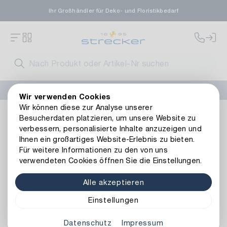
Ihr Großhändler für Deko- und Floristikbedarf
FLORISSIMA-Kollektion H/W 2026 –
jetzt bestellen
!
Wir verwenden Cookies
Wir können diese zur Analyse unserer
Floristik
Naturmaterialien
Exoten
Plathyspernum 1-Ko
Besucherdaten platzieren, um unsere Website zu
Zurück zur Artikelübersicht
verbessern, personalisierte Inhalte anzuzeigen und
Ihnen ein großartiges Website-Erlebnis zu bieten.
Für weitere Informationen zu den von uns
verwendeten Cookies öffnen Sie die Einstellungen.
Alle akzeptieren
Einstellungen
Datenschutz
Impressum