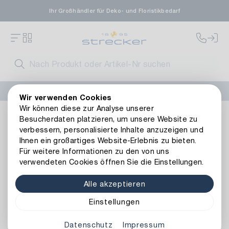
Ihr Großhändler für Deko- und Floristikbedarf
FLORISSIMA-Kollektion H/W 2026 –
jetzt bestellen
!
Wir verwenden Cookies
Wir können diese zur Analyse unserer
Basics
Bedarfsartikel
Hilfsmittel
Rechnungsblock
Besucherdaten platzieren, um unsere Website zu
Zurück zur Artikelübersicht
verbessern, personalisierte Inhalte anzuzeigen und
Ihnen ein großartiges Website-Erlebnis zu bieten.
Für weitere Informationen zu den von uns
verwendeten Cookies öffnen Sie die Einstellungen.
Alle akzeptieren
Einstellungen
Datenschutz
Impressum