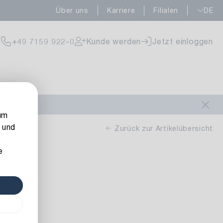
Über uns
Karriere
Filialen
DE
fügbar
+49 7159 922-0
Kunde werden
Jetzt einloggen
fügbar
um
 und
Zurück zur Artikelübersicht
e
fügbar
50 m