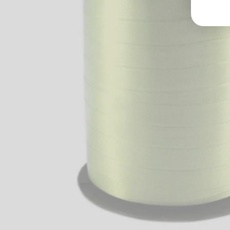
Groß
Lang
70327