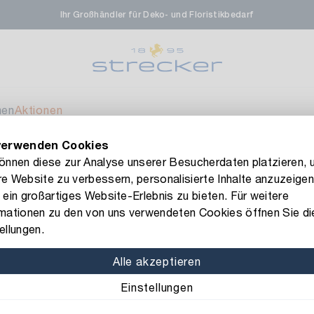
Ihr Großhändler für Deko- und Floristikbedarf
rale in Renningen
Ver
enfeldstrasse 45-47
 Renningen
men
Aktionen
verwenden Cookies
en- & Zierpflanzen-Zentrum
Ver
FLORISSIMA-Kollektion H/W 2026 –
jetzt bestellen
!
können diese zur Analyse unserer Besucherdaten platzieren, 
e Website zu verbessern, personalisierte Inhalte anzuzeigen
eberdinger Straße 46
 ein großartiges Website-Erlebnis zu bieten. Für weitere
 Korntal-Muenchingen
rmationen zu den von uns verwendeten Cookies öffnen Sie di
Art.-Nr.: 1041110
ellungen.
Ringelband
nzenforum Süd-West
Ver
Alle akzeptieren
Farbe: moosgrün
Einstellungen
aatsbahnhof 4
 Deisslingen Neckar
Breite: 10 mm
Länge: 2