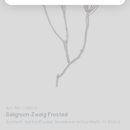
Art.-Nr.: 148314
Salignum-Zweig Frosted
Sortiert: sortiert
Farbe: brombeer-erika
Inhalt: 40 Stück