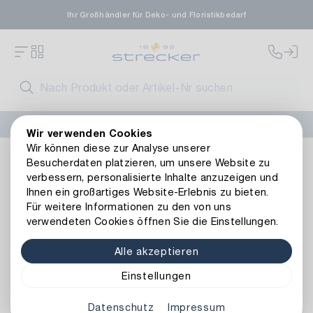
Ihr Großhändler für Deko- und Floristikbedarf
FLORISSIMA-Kollektion H/W 2026 –
jetzt bestellen
!
Wir verwenden Cookies
Wir können diese zur Analyse unserer
Floristik
Naturmaterialien
Exoten
Salignum-Zweig Fro
Besucherdaten platzieren, um unsere Website zu
Zurück zur Artikelübersicht
verbessern, personalisierte Inhalte anzuzeigen und
Ihnen ein großartiges Website-Erlebnis zu bieten.
Für weitere Informationen zu den von uns
verwendeten Cookies öffnen Sie die Einstellungen.
Alle akzeptieren
Einstellungen
Datenschutz
Impressum