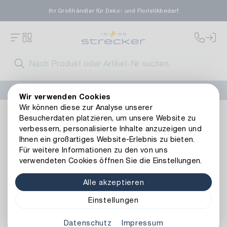
Ihr Großhändler für Deko- und Floristikbedarf
FLORISSIMA-Kollektion H/W 2026 –
jetzt bestellen
!
Wir verwenden Cookies
Wir können diese zur Analyse unserer
Zink Jardiniere Sternchen
Besucherdaten platzieren, um unsere Website zu
Zurück zur Artikelübersicht
verbessern, personalisierte Inhalte anzuzeigen und
Ihnen ein großartiges Website-Erlebnis zu bieten.
Für weitere Informationen zu den von uns
verwendeten Cookies öffnen Sie die Einstellungen.
Alle akzeptieren
Einstellungen
Datenschutz
Impressum